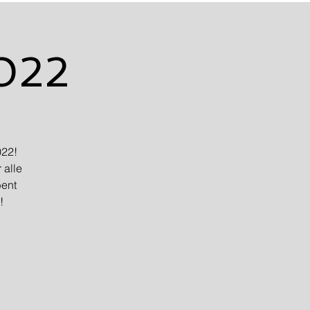
2022
022!
 alle
bent
!