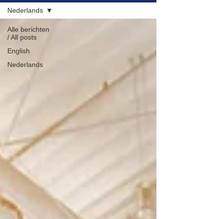
Nederlands
NL
EN
Alle berichten
/ All posts
English
Nederlands